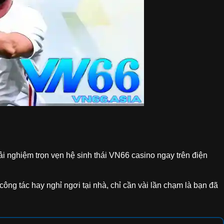
ải nghiệm trọn vẹn hệ sinh thái VN66 casino ngay trên điện
ông tác hay nghỉ ngơi tại nhà, chỉ cần vài lần chạm là bạn đã