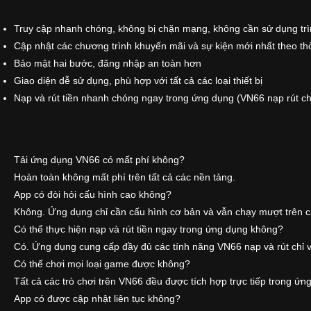
Truy cập nhanh chóng, không bị chặn mạng, không cần sử dụng trì
Cập nhật các chương trình khuyến mãi và sự kiện mới nhất theo thờ
Bảo mật hai bước, đăng nhập an toàn hơn
Giao diện dễ sử dụng, phù hợp với tất cả các loại thiết bị
Nạp và rút tiền nhanh chóng ngay trong ứng dụng (VN66 nạp rút ch
Tải ứng dụng VN66 có mất phí không?
Hoàn toàn không mất phí trên tất cả các nền tảng.
App có đòi hỏi cấu hình cao không?
Không. Ứng dụng chỉ cần cấu hình cơ bản và vẫn chạy mượt trên các
Có thể thực hiện nạp và rút tiền ngay trong ứng dụng không?
Có. Ứng dụng cung cấp đầy đủ các tính năng VN66 nạp và rút chỉ v
Có thể chơi mọi loại game được không?
Tất cả các trò chơi trên VN66 đều được tích hợp trực tiếp trong ứn
App có được cập nhật liên tục không?