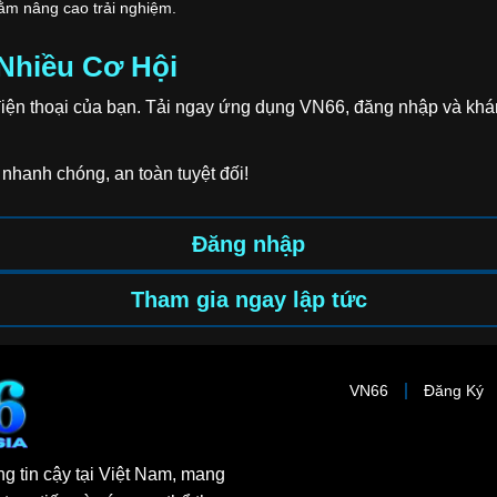
ằm nâng cao trải nghiệm.
Nhiều Cơ Hội
điện thoại của bạn. Tải ngay ứng dụng VN66, đăng nhập và khá
nhanh chóng, an toàn tuyệt đối!
Đăng nhập
Tham gia ngay lập tức
VN66
Đăng Ký
g tin cậy tại Việt Nam, mang