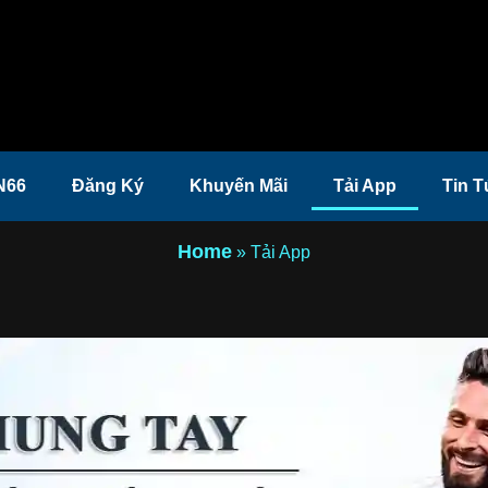
N66
Đăng Ký
Khuyến Mãi
Tải App
Tin 
Home
»
Tải App