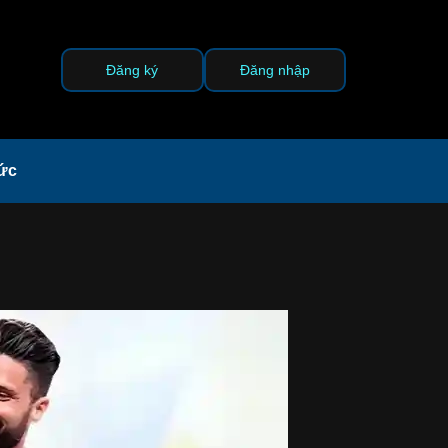
Đăng ký
Đăng nhập
Tức