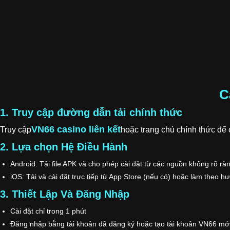
C
1. Truy cập đường dẫn tải chính thức
VN66 casino liên kết
Truy cập
hoặc trang chủ chính thức để 
2. Lựa chọn Hệ Điều Hành
Android: Tải file APK và cho phép cài đặt từ các nguồn không rõ rà
iOS: Tải và cài đặt trực tiếp từ App Store (nếu có) hoặc làm theo h
3. Thiết Lập Và Đăng Nhập
Cài đặt chỉ trong 1 phút
Đăng nhập bằng tài khoản đã đăng ký hoặc tạo tài khoản VN66 mới