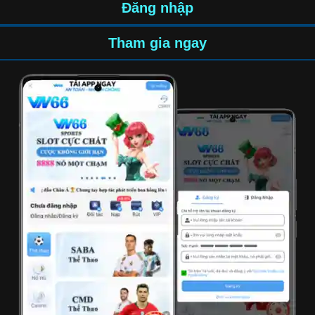
Đăng nhập
Tham gia ngay