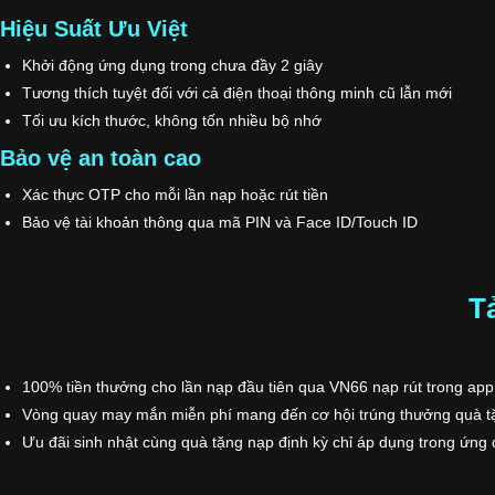
Hiệu Suất Ưu Việt
Khởi động ứng dụng trong chưa đầy 2 giây
Tương thích tuyệt đối với cả điện thoại thông minh cũ lẫn mới
Tối ưu kích thước, không tốn nhiều bộ nhớ
Bảo vệ an toàn cao
Xác thực OTP cho mỗi lần nạp hoặc rút tiền
Bảo vệ tài khoản thông qua mã PIN và Face ID/Touch ID
T
100% tiền thưởng cho lần nạp đầu tiên qua VN66 nạp rút trong app
Vòng quay may mắn miễn phí mang đến cơ hội trúng thưởng quà tặng
Ưu đãi sinh nhật cùng quà tặng nạp định kỳ chỉ áp dụng trong ứng